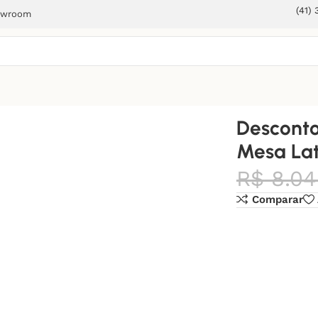
(41)
owroom
a Lateral 02
Desconto
Mesa Lat
R$
8.04
Comparar