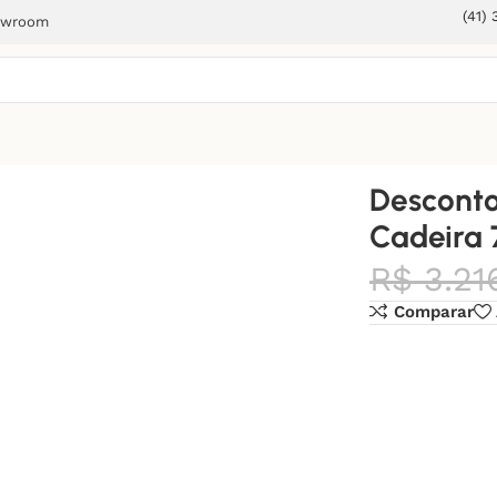
(41)
owroom
eira 7
Desconto
Cadeira 
R$
3.21
Comparar