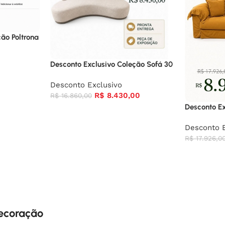
ão Poltrona
Desconto Exclusivo Coleção Sofá 30
0
Desconto Exclusivo
R$
8.430,00
R$
16.860,00
Desconto Ex
Desconto E
R$
17.926,0
decoração