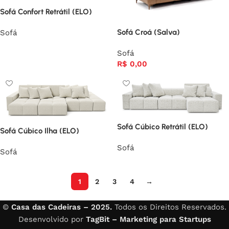
Sofá Confort Retrátil (ELO)
Sofá Croá (Salva)
Sofá
Sofá
R$
0,00
Sofá Cúbico Retrátil (ELO)
Sofá Cúbico Ilha (ELO)
Sofá
Sofá
1
2
3
4
→
Read More
©
Casa das Cadeiras – 2025.
Todos os Direitos Reservados.
Desenvolvido por
TagBit – Marketing para Startups