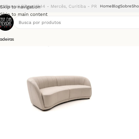
v. Manoel Ribas, 1944 - Mercês, Curitiba - PR
Home
Blog
Sobre
Sh
Skip to navigation
Skip to main content
adeiras
Início
Sofá
Sofá Algarve (Salva)