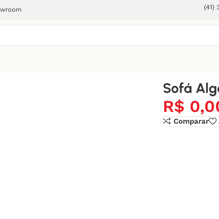
(41)
owroom
Sofá Alg
R$
0,0
Comparar