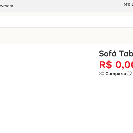
(41)
owroom
Sofá Tab
R$
0,0
Comparar