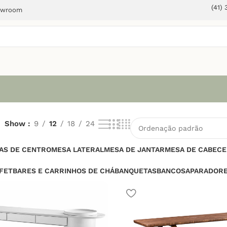
(41)
owroom
Show
9
12
18
24
AS DE CENTRO
MESA LATERAL
MESA DE JANTAR
MESA DE CABECE
FET
BARES E CARRINHOS DE CHÁ
BANQUETAS
BANCOS
APARADOR