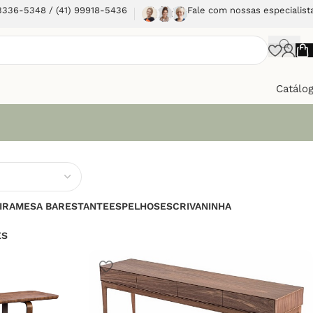
 3336-5348 / (41) 99918-5436
Fale com nossas especialist
Catálo
IRA
MESA BAR
ESTANTE
ESPELHOS
ESCRIVANINHA
ES