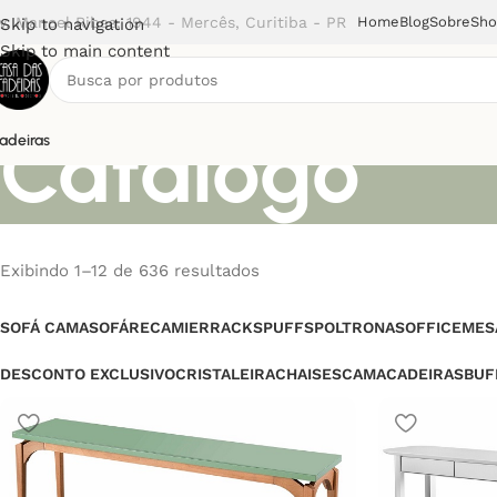
v. Manoel Ribas, 1944 - Mercês, Curitiba - PR
Home
Blog
Sobre
Sh
Skip to navigation
Skip to main content
Catálogo
adeiras
Exibindo 1–12 de 636 resultados
SOFÁ CAMA
SOFÁ
RECAMIER
RACKS
PUFFS
POLTRONAS
OFFICE
MES
DESCONTO EXCLUSIVO
CRISTALEIRA
CHAISES
CAMA
CADEIRAS
BUF