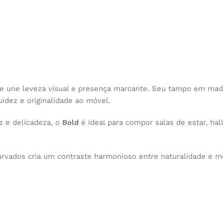
 une leveza visual e presença marcante. Seu tampo em made
idez e originalidade ao móvel.
z e delicadeza, o
Bold
é ideal para compor salas de estar, ha
rvados cria um contraste harmonioso entre naturalidade e m