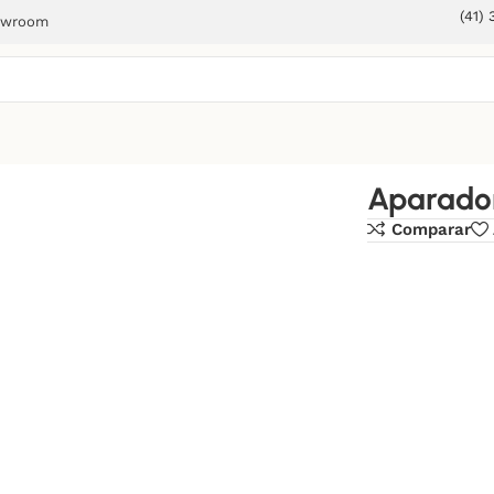
(41)
owroom
Aparador
Comparar