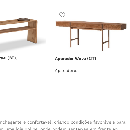
evi (BT).
Aparador Wave (GT)
s
Aparadores
nchegante e confortável, criando condições favoráveis para
 em uma loja online, onde podem sentar-se em frente ao