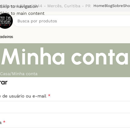
v. Manoel Ribas, 1944 - Mercês, Curitiba - PR
Home
Blog
Sobre
Sh
Skip to navigation
Skip to main content
adeiras
Minha conta
Casa
Minha conta
rar
*
 de usuário ou e-mail
*
a