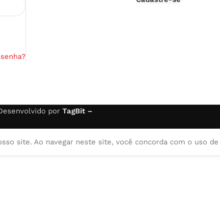
 senha?
 Desenvolvido por
TagBit –
osso site. Ao navegar neste site, você concorda com o uso de