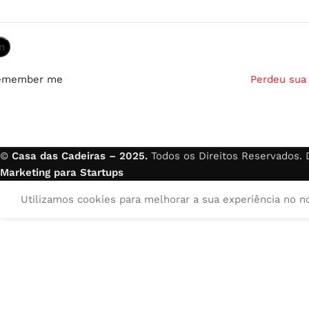
n
emember me
Perdeu sua
©
Casa das Cadeiras – 2025.
Todos os Direitos Reservados.
Marketing para Startups
Utilizamos cookies para melhorar a sua experiência no n