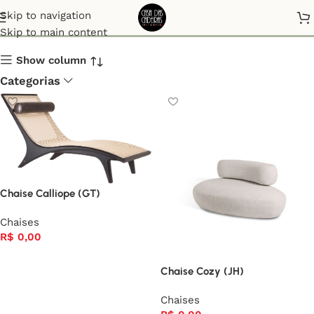
Chaises
Skip to navigation
Skip to main content
Show column
Categorias
Chaise Calliope (GT)
Chaises
R$
0,00
Chaise Cozy (JH)
Chaises