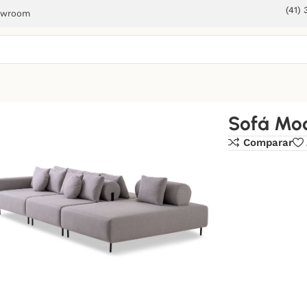
(41)
owroom
Sofá Mod
Comparar