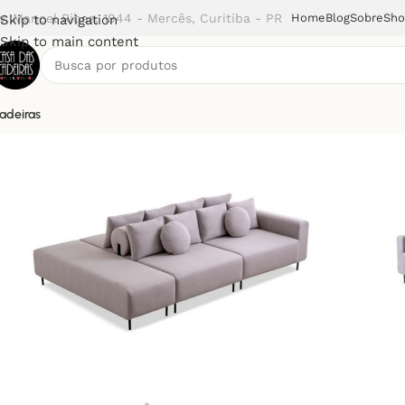
v. Manoel Ribas, 1944 - Mercês, Curitiba - PR
Home
Blog
Sobre
Sh
Skip to navigation
Skip to main content
adeiras
Início
Chaises
Sofá Modular Pisano (TVR)