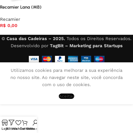
Recamier Lana (MB)
Recamier
R$
0,00
Read More
©
Casa das Cadeiras – 2025.
Todos os Direitos Reservados.
Desenvolvido por
TagBit – Marketing para Startups
Utilizamos cookies para melhorar a sua experiência
no nosso site. Ao navegar neste site, você concorda
com o uso de cookies.
Aceitar
Loja
Filtros
Wishlist
Carrinho
Minha conta