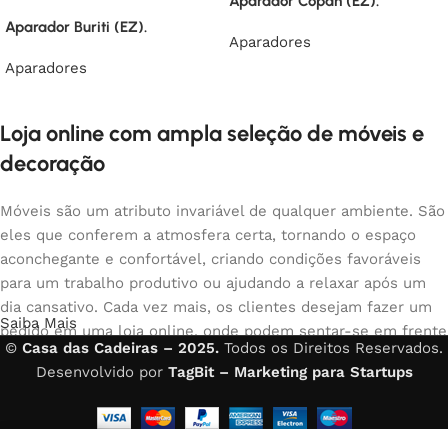
Aparador Copan (EZ).
Aparador Buriti (EZ).
Aparadores
Aparadores
Loja online com ampla seleção de móveis e
decoração
Móveis são um atributo invariável de qualquer ambiente. São
eles que conferem a atmosfera certa, tornando o espaço
aconchegante e confortável, criando condições favoráveis
para um trabalho produtivo ou ajudando a relaxar após um
dia cansativo. Cada vez mais, os clientes desejam fazer um
Saiba Mais
pedido em uma loja online, onde podem sentar-se em frente
©
Casa das Cadeiras – 2025.
Todos os Direitos Reservados.
ao computador no seu tempo livre, organizar os móveis da
Desenvolvido por
TagBit – Marketing para Startups
foto e comprar com tranquilidade os móveis que gostam. A
loja online possui um amplo catálogo de móveis: móveis
para casa e escritório estão disponíveis.