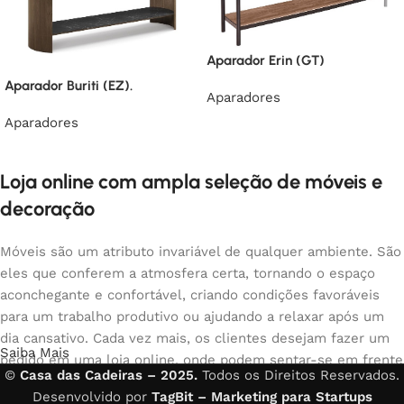
Aparador Erin (GT)
Aparador Buriti (EZ).
Aparadores
Aparadores
Loja online com ampla seleção de móveis e
decoração
Móveis são um atributo invariável de qualquer ambiente. São
eles que conferem a atmosfera certa, tornando o espaço
aconchegante e confortável, criando condições favoráveis
para um trabalho produtivo ou ajudando a relaxar após um
dia cansativo. Cada vez mais, os clientes desejam fazer um
Saiba Mais
pedido em uma loja online, onde podem sentar-se em frente
©
Casa das Cadeiras – 2025.
Todos os Direitos Reservados.
ao computador no seu tempo livre, organizar os móveis da
Desenvolvido por
TagBit – Marketing para Startups
foto e comprar com tranquilidade os móveis que gostam. A