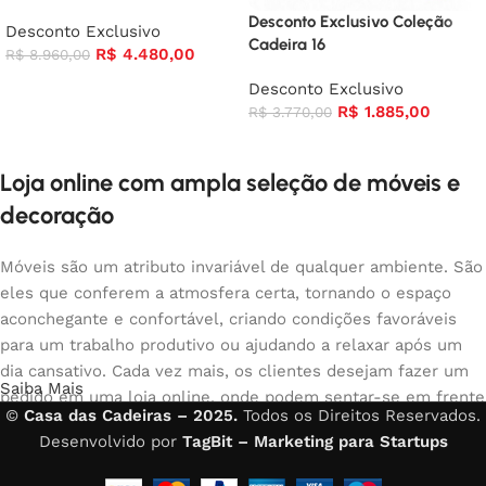
Desconto Exclusivo Coleção
Desconto Exclusivo
Cadeira 16
R$
4.480,00
R$
8.960,00
Desconto Exclusivo
R$
1.885,00
R$
3.770,00
Loja online com ampla seleção de móveis e
decoração
Móveis são um atributo invariável de qualquer ambiente. São
eles que conferem a atmosfera certa, tornando o espaço
aconchegante e confortável, criando condições favoráveis
para um trabalho produtivo ou ajudando a relaxar após um
dia cansativo. Cada vez mais, os clientes desejam fazer um
Saiba Mais
pedido em uma loja online, onde podem sentar-se em frente
©
Casa das Cadeiras – 2025.
Todos os Direitos Reservados.
ao computador no seu tempo livre, organizar os móveis da
Desenvolvido por
TagBit – Marketing para Startups
foto e comprar com tranquilidade os móveis que gostam. A
loja online possui um amplo catálogo de móveis: móveis