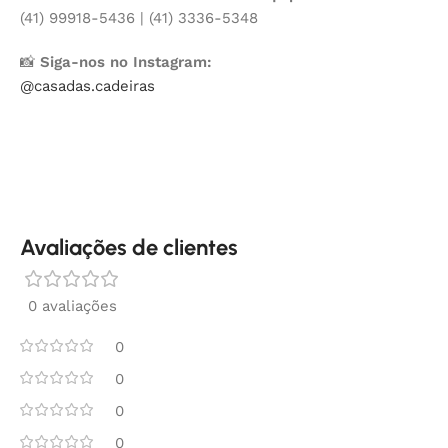
(41) 99918-5436 | (41) 3336-5348
📸
Siga-nos no Instagram:
@casadas.cadeiras
Avaliações de clientes
0 avaliações
0
0
0
0