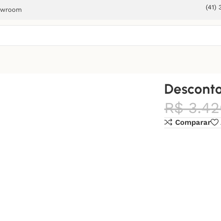
(41)
owroom
 1
Desconto
R$
3.42
Comparar