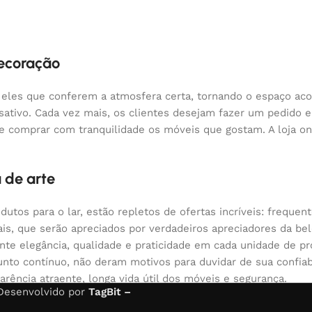
decoração
 eles que conferem a atmosfera certa, tornando o espaço aco
nsativo. Cada vez mais, os clientes desejam fazer um pedido
 e comprar com tranquilidade os móveis que gostam. A loja o
 de arte
odutos para o lar, estão repletos de ofertas incríveis: fre
nais, que serão apreciados por verdadeiros apreciadores da 
 elegância, qualidade e praticidade em cada unidade de pr
nto contínuo, não deram motivos para duvidar de sua confiabi
arência atraente, longa vida útil dos móveis e segurança.
 Desenvolvido por
TagBit –