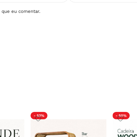
 que eu comentar.
- 52%
- 50%