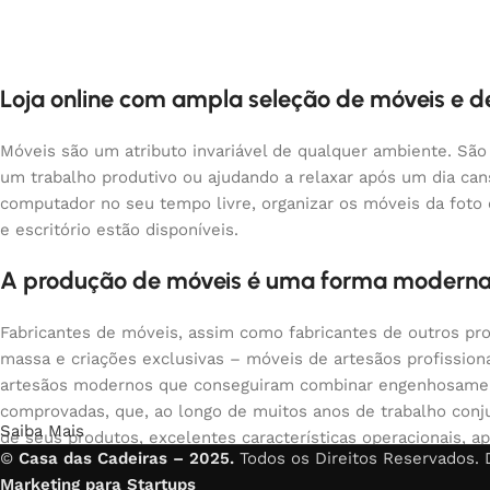
Loja online com ampla seleção de móveis e 
Móveis são um atributo invariável de qualquer ambiente. São
um trabalho produtivo ou ajudando a relaxar após um dia ca
computador no seu tempo livre, organizar os móveis da foto
e escritório estão disponíveis.
A produção de móveis é uma forma moderna
Fabricantes de móveis, assim como fabricantes de outros pr
massa e criações exclusivas – móveis de artesãos profissio
artesãos modernos que conseguiram combinar engenhosamente
comprovadas, que, ao longo de muitos anos de trabalho conju
Saiba Mais
de seus produtos, excelentes características operacionais, ap
©
Casa das Cadeiras – 2025.
Todos os Direitos Reservados.
Marketing para Startups