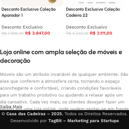
Desconto Exclusivo Coleção
Desconto Exclusivo Coleção
Cadeira 22
Aparador 1
Desconto Exclusivo
Desconto Exclusivo
R$
2.111,00
R$
3.847,00
R$
4.222,00
R$
7.695,00
Loja online com ampla seleção de móveis e
decoração
Móveis são um atributo invariável de qualquer ambiente. São
eles que conferem a atmosfera certa, tornando o espaço
aconchegante e confortável, criando condições favoráveis
para um trabalho produtivo ou ajudando a relaxar após um
dia cansativo. Cada vez mais, os clientes desejam fazer um
Saiba Mais
pedido em uma loja online, onde podem sentar-se em frente
©
Casa das Cadeiras – 2025.
Todos os Direitos Reservados.
ao computador no seu tempo livre, organizar os móveis da
Desenvolvido por
TagBit – Marketing para Startups
foto e comprar com tranquilidade os móveis que gostam. A