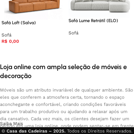
Sofá Lume Retrátil (ELO)
Sofá Loft (Salva)
Sofá
Sofá
R$
0,00
Loja online com ampla seleção de móveis e
decoração
Móveis são um atributo invariável de qualquer ambiente. São
eles que conferem a atmosfera certa, tornando o espaço
aconchegante e confortável, criando condições favoráveis
para um trabalho produtivo ou ajudando a relaxar após um
dia cansativo. Cada vez mais, os clientes desejam fazer um
Saiba Mais
pedido em uma loja online, onde podem sentar-se em frente
©
Casa das Cadeiras – 2025.
Todos os Direitos Reservados.
ao computador no seu tempo livre, organizar os móveis da