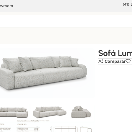
(41)
owroom
Sofá Lum
Comparar