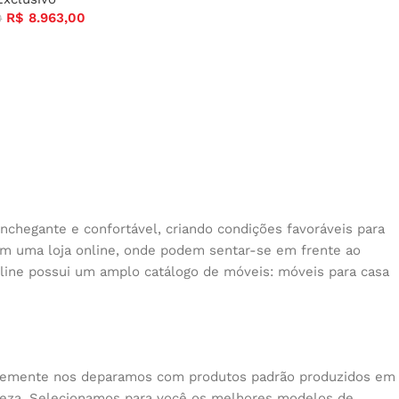
R$
8.963,00
0
nchegante e confortável, criando condições favoráveis para
 em uma loja online, onde podem sentar-se em frente ao
nline possui um amplo catálogo de móveis: móveis para casa
quentemente nos deparamos com produtos padrão produzidos em
beleza. Selecionamos para você os melhores modelos de