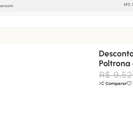
(41)
owroom
trona 6
Desconto
Poltrona
R$
9.52
Comparar