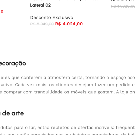
Lateral 02
R$
17.926,0
00
Desconto Exclusivo
R$
4.024,00
R$
8.049,00
decoração
 eles que conferem a atmosfera certa, tornando o espaço aco
nsativo. Cada vez mais, os clientes desejam fazer um pedido
 e comprar com tranquilidade os móveis que gostam. A loja o
 de arte
odutos para o lar, estão repletos de ofertas incríveis: fre
nais, que serão apreciados por verdadeiros apreciadores da 