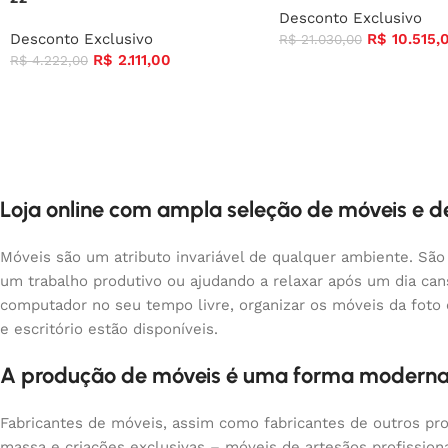
Desconto Exclusivo
R$
10.515,
Desconto Exclusivo
R$
21.030,00
R$
2.111,00
R$
4.222,00
Loja online com ampla seleção de móveis e 
Móveis são um atributo invariável de qualquer ambiente. São
um trabalho produtivo ou ajudando a relaxar após um dia ca
computador no seu tempo livre, organizar os móveis da foto
e escritório estão disponíveis.
A produção de móveis é uma forma moderna
Fabricantes de móveis, assim como fabricantes de outros pr
massa e criações exclusivas – móveis de artesãos profissio