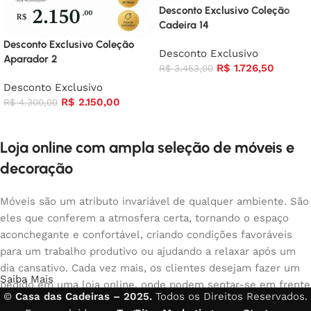
Desconto Exclusivo Coleção
Cadeira 14
Desconto Exclusivo Coleção
Desconto Exclusivo
Aparador 2
R$
1.726,50
R$
3.453,00
Desconto Exclusivo
R$
2.150,00
R$
4.300,00
Loja online com ampla seleção de móveis e
decoração
Móveis são um atributo invariável de qualquer ambiente. São
eles que conferem a atmosfera certa, tornando o espaço
aconchegante e confortável, criando condições favoráveis
para um trabalho produtivo ou ajudando a relaxar após um
dia cansativo. Cada vez mais, os clientes desejam fazer um
Saiba Mais
pedido em uma loja online, onde podem sentar-se em frente
©
Casa das Cadeiras – 2025.
Todos os Direitos Reservados.
ao computador no seu tempo livre, organizar os móveis da