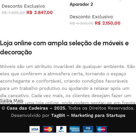
Aparador 2
Desconto Exclusivo
R$
3.847,00
R$
7.695,00
Desconto Exclusivo
R$
2.150,00
R$
4.300,00
Loja online com ampla seleção de móveis e
decoração
Móveis são um atributo invariável de qualquer ambiente. São
eles que conferem a atmosfera certa, tornando o espaço
aconchegante e confortável, criando condições favoráveis
para um trabalho produtivo ou ajudando a relaxar após um
dia cansativo. Cada vez mais, os clientes desejam fazer um
Saiba Mais
pedido em uma loja online, onde podem sentar-se em frente
©
Casa das Cadeiras – 2025.
Todos os Direitos Reservados.
ao computador no seu tempo livre, organizar os móveis da
Desenvolvido por
TagBit – Marketing para Startups
foto e comprar com tranquilidade os móveis que gostam. A
loja online possui um amplo catálogo de móveis: móveis
para casa e escritório estão disponíveis.