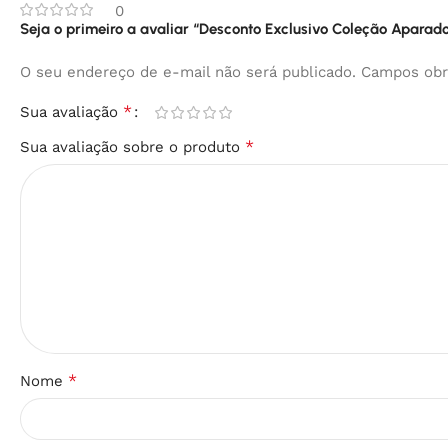
0
Seja o primeiro a avaliar “Desconto Exclusivo Coleção Aparado
O seu endereço de e-mail não será publicado.
Campos obr
*
Sua avaliação
*
Sua avaliação sobre o produto
*
Nome