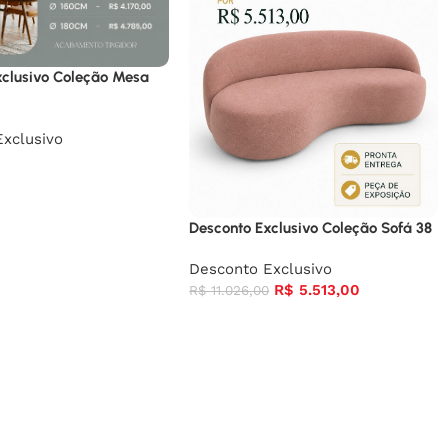
xclusivo Coleção Mesa
xclusivo
Desconto Exclusivo Coleção Sofá 38
Desconto Exclusivo
R$
5.513,00
R$
11.026,00