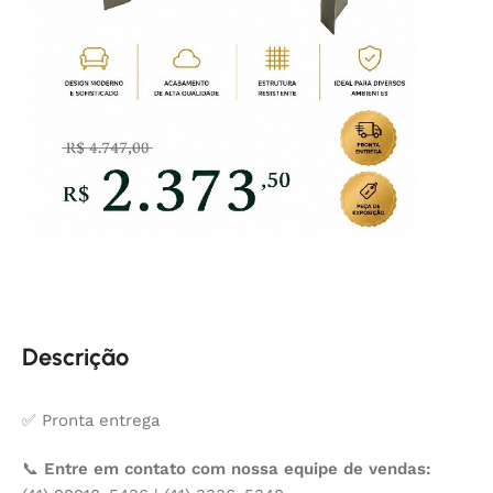
Descrição
✅ Pronta entrega
📞
Entre em contato com nossa equipe de vendas: