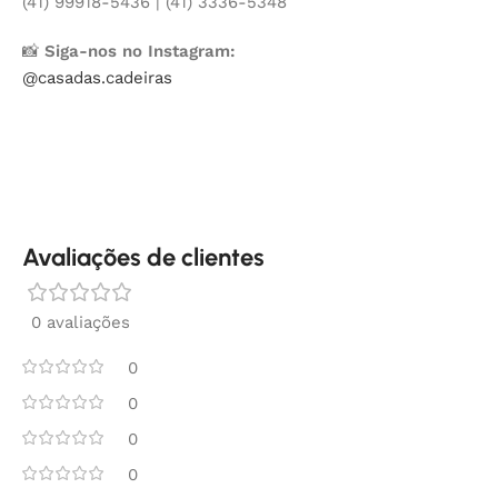
(41) 99918-5436 | (41) 3336-5348
📸
Siga-nos no Instagram:
@casadas.cadeiras
Avaliações de clientes
0 avaliações
0
0
0
0