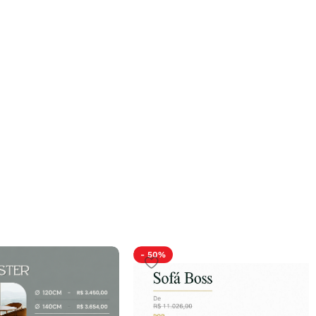
- 50%