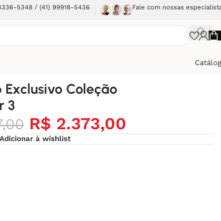
 3336-5348 / (41) 99918-5436
Fale com nossas especialist
Catálo
 Exclusivo Coleção
r 3
R$
2.373,00
7,00
Adicionar à wishlist