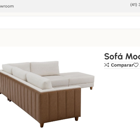
(41)
owroom
Sofá Mod
Comparar