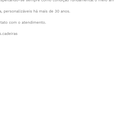
espeitando-se sempre como condição fundamental o meio am
 personalizáveis há mais de 30 anos.
ntato com o atendimento.
.cadeiras