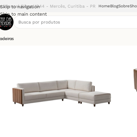
v. Manoel Ribas, 1944 - Mercês, Curitiba - PR
Home
Blog
Sobre
Sh
Skip to navigation
Skip to main content
adeiras
Início
Sofá
Sofá Modular Sevilha (TVR)