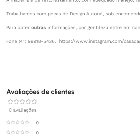
A madeira é de reflorestamento, com adequado manejo, r
Trabalhamos com peças de Design Autoral, sob encomenda,
Para obter
outras
informações, por gentileza entre em co
Fone (41) 99918-5436. https://www.instagram.com/casadas
Avaliações de clientes
0 avaliações
0
0