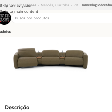
v. Manoel Ribas, 1944 - Mercês, Curitiba - PR
Home
Blog
Sobre
Sh
Skip to navigation
Skip to main content
adeiras
Início
Sofá
Sofá Pouso (Salva)
Descrição