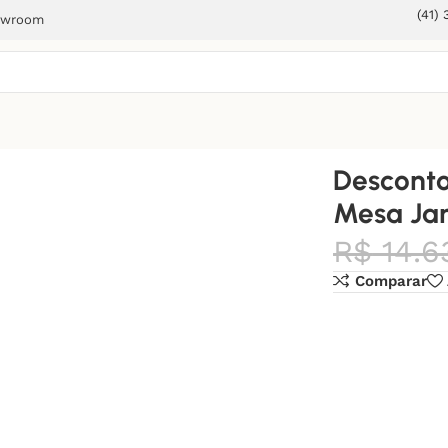
(41)
owroom
a Jantar 5
Desconto
Mesa Jan
R$
14.6
Comparar