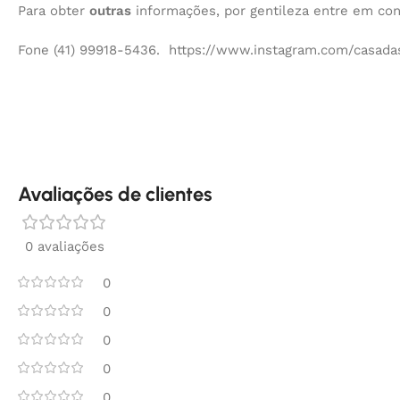
Para obter
outras
informações, por gentileza entre em co
Fone (41) 99918-5436. https://www.instagram.com/casadas
Avaliações de clientes
0 avaliações
0
0
0
0
0