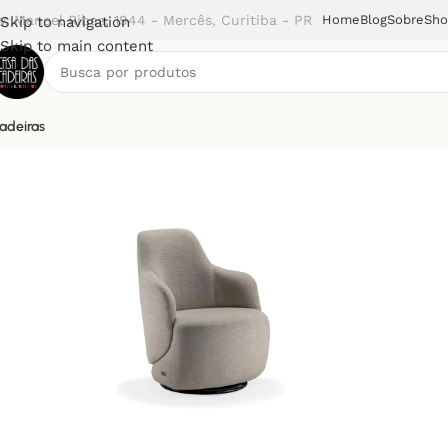
v. Manoel Ribas, 1944 - Mercês, Curitiba - PR
Home
Blog
Sobre
Sh
Skip to navigation
Skip to main content
adeiras
Início
Poltronas
Poltrona Holz (LF).