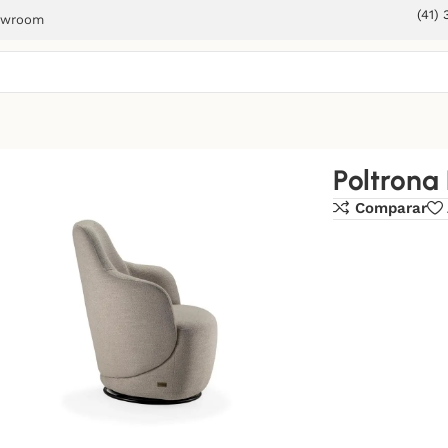
(41)
owroom
Poltrona 
Comparar