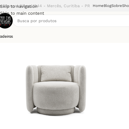
v. Manoel Ribas, 1944 - Mercês, Curitiba - PR
Home
Blog
Sobre
Sh
Skip to navigation
Skip to main content
adeiras
Início
Poltronas
Poltrona Fendi (MB).