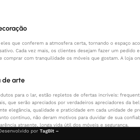
decoração
 eles que conferem a atmosfera certa, tornando o espaço aco
nsativo. Cada vez mais, os clientes desejam fazer um pedido
 e comprar com tranquilidade os móveis que gostam. A loja o
 de arte
odutos para o lar, estão repletos de ofertas incríveis: fre
nais, que serão apreciados por verdadeiros apreciadores da 
 elegância, qualidade e praticidade em cada unidade de pr
nto contínuo, não deram motivos para duvidar de sua confiabi
arência atraente, longa vida útil dos móveis e segurança.
 Desenvolvido por
TagBit –