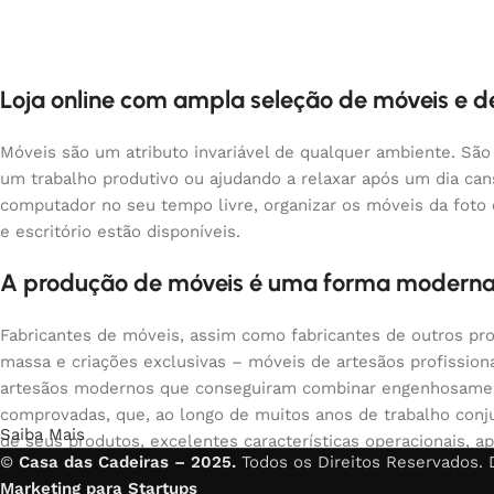
Loja online com ampla seleção de móveis e 
Móveis são um atributo invariável de qualquer ambiente. São
um trabalho produtivo ou ajudando a relaxar após um dia ca
computador no seu tempo livre, organizar os móveis da foto
e escritório estão disponíveis.
A produção de móveis é uma forma moderna
Fabricantes de móveis, assim como fabricantes de outros pr
massa e criações exclusivas – móveis de artesãos profissio
artesãos modernos que conseguiram combinar engenhosamente
comprovadas, que, ao longo de muitos anos de trabalho conju
Saiba Mais
de seus produtos, excelentes características operacionais, ap
©
Casa das Cadeiras – 2025.
Todos os Direitos Reservados.
Marketing para Startups