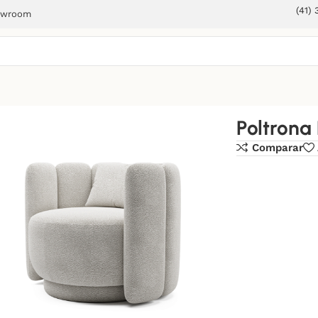
(41)
owroom
Poltrona
Comparar