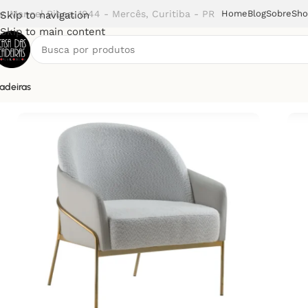
v. Manoel Ribas, 1944 - Mercês, Curitiba - PR
Home
Blog
Sobre
Sh
Skip to navigation
Skip to main content
adeiras
Início
Poltronas
Poltrona Grassi (Bell D)