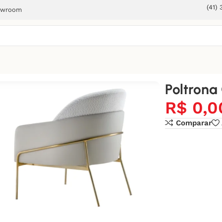
(41)
owroom
Poltrona 
R$
0,0
Comparar