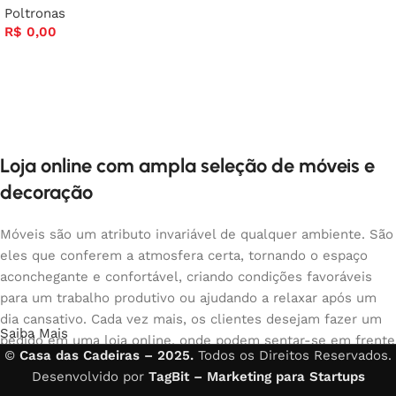
Poltronas
R$
0,00
Loja online com ampla seleção de móveis e
decoração
Móveis são um atributo invariável de qualquer ambiente. São
eles que conferem a atmosfera certa, tornando o espaço
aconchegante e confortável, criando condições favoráveis
para um trabalho produtivo ou ajudando a relaxar após um
dia cansativo. Cada vez mais, os clientes desejam fazer um
Saiba Mais
pedido em uma loja online, onde podem sentar-se em frente
©
Casa das Cadeiras – 2025.
Todos os Direitos Reservados.
ao computador no seu tempo livre, organizar os móveis da
Desenvolvido por
TagBit – Marketing para Startups
foto e comprar com tranquilidade os móveis que gostam. A