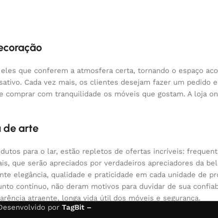
decoração
 eles que conferem a atmosfera certa, tornando o espaço aco
nsativo. Cada vez mais, os clientes desejam fazer um pedido
 e comprar com tranquilidade os móveis que gostam. A loja o
 de arte
odutos para o lar, estão repletos de ofertas incríveis: fre
nais, que serão apreciados por verdadeiros apreciadores da 
 elegância, qualidade e praticidade em cada unidade de pr
nto contínuo, não deram motivos para duvidar de sua confiabi
arência atraente, longa vida útil dos móveis e segurança.
 Desenvolvido por
TagBit –