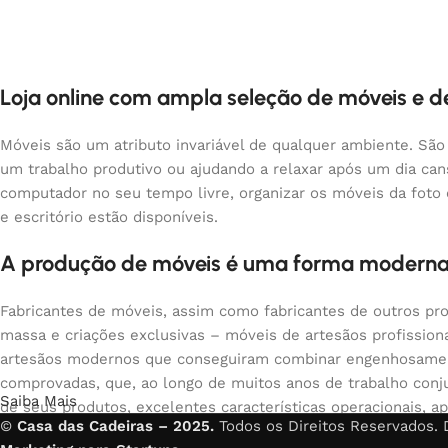
Loja online com ampla seleção de móveis e 
Móveis são um atributo invariável de qualquer ambiente. São
um trabalho produtivo ou ajudando a relaxar após um dia ca
computador no seu tempo livre, organizar os móveis da foto
e escritório estão disponíveis.
A produção de móveis é uma forma moderna
Fabricantes de móveis, assim como fabricantes de outros pr
massa e criações exclusivas – móveis de artesãos profissio
artesãos modernos que conseguiram combinar engenhosamente
comprovadas, que, ao longo de muitos anos de trabalho conju
Saiba Mais
de seus produtos, excelentes características operacionais, ap
©
Casa das Cadeiras – 2025.
Todos os Direitos Reservados.