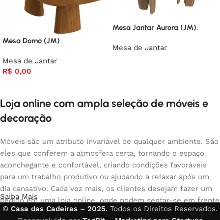
Mesa Jantar Aurora (JM).
Mesa Domo (JM)
Mesa de Jantar
Mesa de Jantar
R$
0,00
Loja online com ampla seleção de móveis e
decoração
Móveis são um atributo invariável de qualquer ambiente. São
eles que conferem a atmosfera certa, tornando o espaço
aconchegante e confortável, criando condições favoráveis
para um trabalho produtivo ou ajudando a relaxar após um
dia cansativo. Cada vez mais, os clientes desejam fazer um
Saiba Mais
pedido em uma loja online, onde podem sentar-se em frente
©
Casa das Cadeiras – 2025.
Todos os Direitos Reservados.
ao computador no seu tempo livre, organizar os móveis da