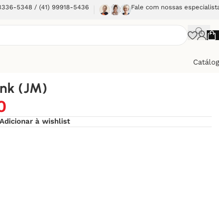
 3336-5348 / (41) 99918-5436
Fale com nossas especialist
Catálo
nk (JM)
0
Adicionar à wishlist