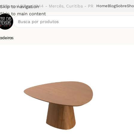
v. Manoel Ribas, 1944 - Mercês, Curitiba - PR
Home
Blog
Sobre
Sh
Skip to navigation
Skip to main content
adeiras
Início
Mesa de Jantar
Mesa Drink (JM)