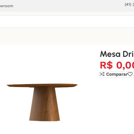
(41)
owroom
Mesa Dri
R$
0,0
Comparar