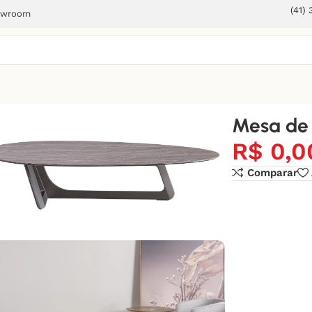
(41)
owroom
Mesa de 
R$
0,0
Comparar