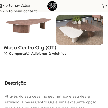
Skip to navigation
Início
Mesas de centro
Skip to main content
Mesa Centro Org (GT).
Comparar
Adicionar à wishlist
Descrição
Através do seu desenho geométrico e seu design
refinado, a mesa Centro Org é uma excelente opção
para a sala de estar, proporcionando uma boa