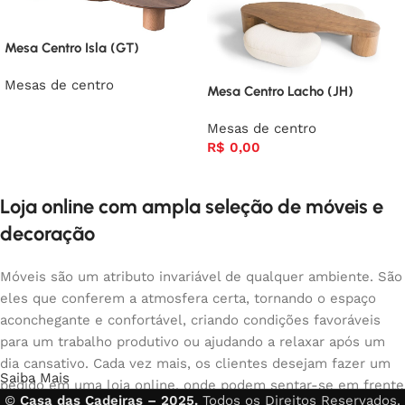
Mesa Centro Isla (GT)
Mesas de centro
Mesa Centro Lacho (JH)
Mesas de centro
R$
0,00
Loja online com ampla seleção de móveis e
decoração
Móveis são um atributo invariável de qualquer ambiente. São
eles que conferem a atmosfera certa, tornando o espaço
aconchegante e confortável, criando condições favoráveis
para um trabalho produtivo ou ajudando a relaxar após um
dia cansativo. Cada vez mais, os clientes desejam fazer um
Saiba Mais
pedido em uma loja online, onde podem sentar-se em frente
©
Casa das Cadeiras – 2025.
Todos os Direitos Reservados.