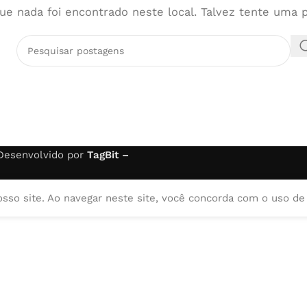
ue nada foi encontrado neste local. Talvez tente uma 
 Desenvolvido por
TagBit –
osso site. Ao navegar neste site, você concorda com o uso de