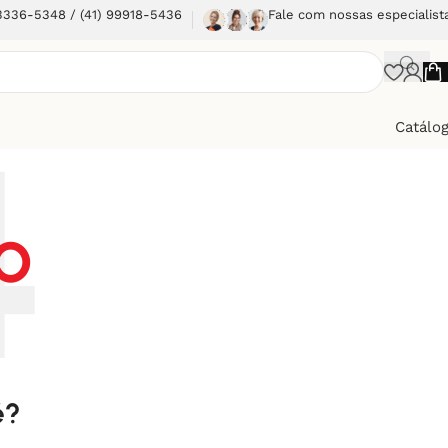
 3336-5348 / (41) 99918-5436
Fale com nossas especialist
Catálo
O
é?