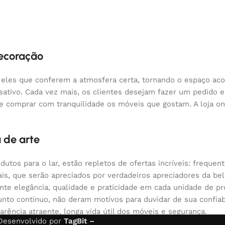
decoração
 eles que conferem a atmosfera certa, tornando o espaço aco
nsativo. Cada vez mais, os clientes desejam fazer um pedido
 e comprar com tranquilidade os móveis que gostam. A loja o
 de arte
odutos para o lar, estão repletos de ofertas incríveis: fre
nais, que serão apreciados por verdadeiros apreciadores da 
 elegância, qualidade e praticidade em cada unidade de pr
nto contínuo, não deram motivos para duvidar de sua confiabi
arência atraente, longa vida útil dos móveis e segurança.
 Desenvolvido por
TagBit –