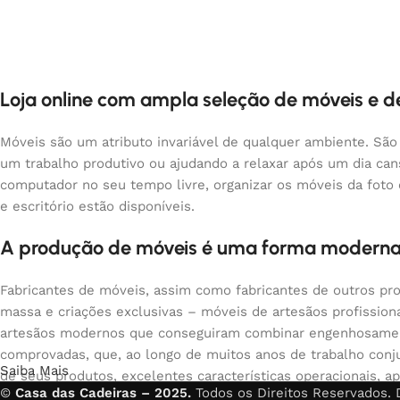
Loja online com ampla seleção de móveis e 
Móveis são um atributo invariável de qualquer ambiente. São
um trabalho produtivo ou ajudando a relaxar após um dia ca
computador no seu tempo livre, organizar os móveis da foto
e escritório estão disponíveis.
A produção de móveis é uma forma moderna
Fabricantes de móveis, assim como fabricantes de outros pr
massa e criações exclusivas – móveis de artesãos profissio
artesãos modernos que conseguiram combinar engenhosamente
comprovadas, que, ao longo de muitos anos de trabalho conju
Saiba Mais
de seus produtos, excelentes características operacionais, ap
©
Casa das Cadeiras – 2025.
Todos os Direitos Reservados.