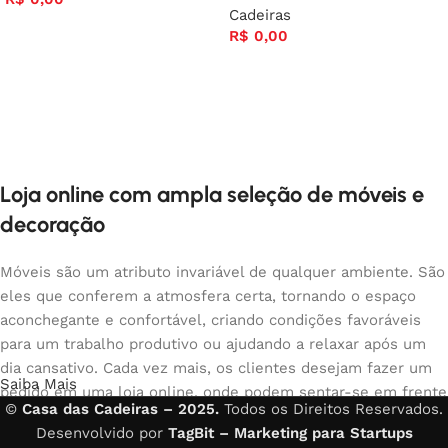
Cadeiras
R$
0,00
Loja online com ampla seleção de móveis e
decoração
Móveis são um atributo invariável de qualquer ambiente. São
eles que conferem a atmosfera certa, tornando o espaço
aconchegante e confortável, criando condições favoráveis
para um trabalho produtivo ou ajudando a relaxar após um
dia cansativo. Cada vez mais, os clientes desejam fazer um
Saiba Mais
pedido em uma loja online, onde podem sentar-se em frente
©
Casa das Cadeiras – 2025.
Todos os Direitos Reservados.
ao computador no seu tempo livre, organizar os móveis da
Desenvolvido por
TagBit – Marketing para Startups
foto e comprar com tranquilidade os móveis que gostam. A