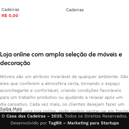
Cadeiras
Cadeiras
R$
0,00
Loja online com ampla seleção de móveis e
decoração
Móveis são um atributo invariável de qualquer ambiente. São
eles que conferem a atmosfera certa, tornando o espaço
aconchegante e confortável, criando condições favoráveis
para um trabalho produtivo ou ajudando a relaxar após um
dia cansativo. Cada vez mais, os clientes desejam fazer um
Saiba Mais
pedido em uma loja online, onde podem sentar-se em frente
©
Casa das Cadeiras – 2025.
Todos os Direitos Reservados.
ao computador no seu tempo livre, organizar os móveis da
Desenvolvido por
TagBit – Marketing para Startups
foto e comprar com tranquilidade os móveis que gostam. A