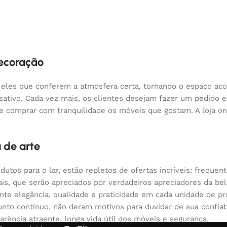
decoração
 eles que conferem a atmosfera certa, tornando o espaço aco
nsativo. Cada vez mais, os clientes desejam fazer um pedido
 e comprar com tranquilidade os móveis que gostam. A loja o
 de arte
odutos para o lar, estão repletos de ofertas incríveis: fre
nais, que serão apreciados por verdadeiros apreciadores da 
 elegância, qualidade e praticidade em cada unidade de pr
nto contínuo, não deram motivos para duvidar de sua confiabi
arência atraente, longa vida útil dos móveis e segurança.