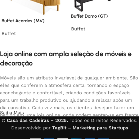
Buffet Domo (GT)
Buffet Acordes (MV).
Buffet
Buffet
Loja online com ampla seleção de móveis e
decoração
Móveis são um atributo invariável de qualquer ambiente. São
eles que conferem a atmosfera certa, tornando o espaço
aconchegante e confortável, criando condições favoráveis
para um trabalho produtivo ou ajudando a relaxar após um
dia cansativo. Cada vez mais, os clientes desejam fazer um
Saiba Mais
pedido em uma loja online, onde podem sentar-se em frente
©
Casa das Cadeiras – 2025.
Todos os Direitos Reservados.
ao computador no seu tempo livre, organizar os móveis da
Desenvolvido por
TagBit – Marketing para Startups
foto e comprar com tranquilidade os móveis que gostam. A
loja online possui um amplo catálogo de móveis: móveis