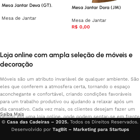
Mesa Jantar Deva (GT).
Mesa Jantar Dora (JM)
Mesa de Jantar
Mesa de Jantar
R$
0,00
Loja online com ampla seleção de móveis e
decoração
Móveis são um atributo invariável de qualquer ambiente. São
eles que conferem a atmosfera certa, tornando o espaço
aconchegante e confortável, criando condições favoráveis
para um trabalho produtivo ou ajudando a relaxar após um
dia cansativo. Cada vez mais, os clientes desejam fazer um
Saiba Mais
pedido em uma loja online, onde podem sentar-se em frente
©
Casa das Cadeiras – 2025.
Todos os Direitos Reservados.
ao computador no seu tempo livre, organizar os móveis da
Desenvolvido por
TagBit – Marketing para Startups
foto e comprar com tranquilidade os móveis que gostam. A
loja online possui um amplo catálogo de móveis: móveis