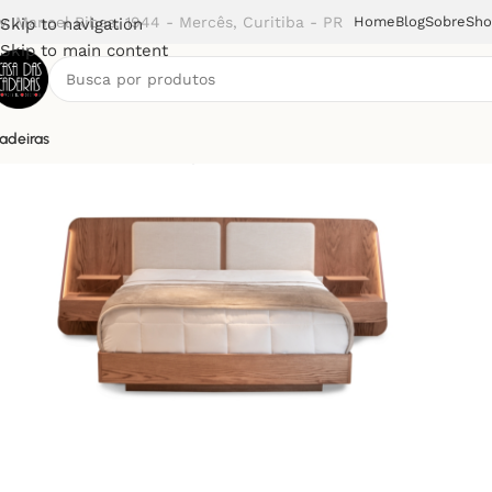
v. Manoel Ribas, 1944 - Mercês, Curitiba - PR
Home
Blog
Sobre
Sh
Skip to navigation
Skip to main content
adeiras
Início
Cama
Cama Trapeze (BT)