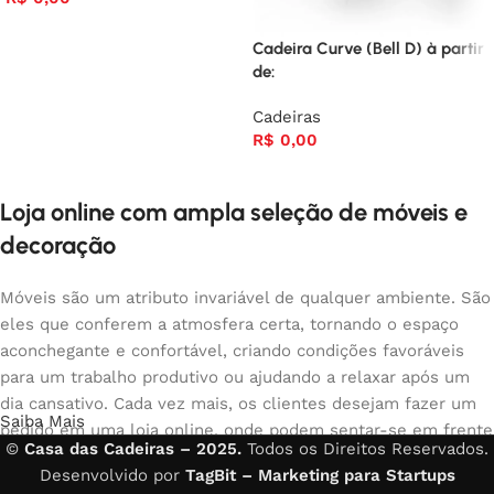
Cadeira Curve (Bell D) à partir
de:
Cadeiras
R$
0,00
Loja online com ampla seleção de móveis e
decoração
Móveis são um atributo invariável de qualquer ambiente. São
eles que conferem a atmosfera certa, tornando o espaço
aconchegante e confortável, criando condições favoráveis
para um trabalho produtivo ou ajudando a relaxar após um
dia cansativo. Cada vez mais, os clientes desejam fazer um
Saiba Mais
pedido em uma loja online, onde podem sentar-se em frente
©
Casa das Cadeiras – 2025.
Todos os Direitos Reservados.
ao computador no seu tempo livre, organizar os móveis da
Desenvolvido por
TagBit – Marketing para Startups
foto e comprar com tranquilidade os móveis que gostam. A