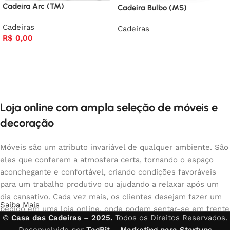
Cadeira Arc (TM)
Cadeira Bulbo (MS)
Cadeiras
Cadeiras
R$
0,00
Loja online com ampla seleção de móveis e
decoração
Móveis são um atributo invariável de qualquer ambiente. São
eles que conferem a atmosfera certa, tornando o espaço
aconchegante e confortável, criando condições favoráveis
para um trabalho produtivo ou ajudando a relaxar após um
dia cansativo. Cada vez mais, os clientes desejam fazer um
Saiba Mais
pedido em uma loja online, onde podem sentar-se em frente
©
Casa das Cadeiras – 2025.
Todos os Direitos Reservados.
ao computador no seu tempo livre, organizar os móveis da
Desenvolvido por
TagBit – Marketing para Startups