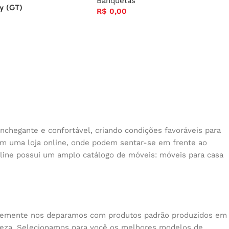
Banquetas
ly (GT)
R$
0,00
nchegante e confortável, criando condições favoráveis para
 em uma loja online, onde podem sentar-se em frente ao
nline possui um amplo catálogo de móveis: móveis para casa
quentemente nos deparamos com produtos padrão produzidos em
beleza. Selecionamos para você os melhores modelos de