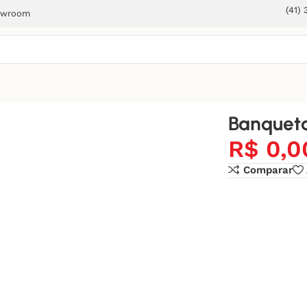
(41)
owroom
Banqueta
R$
0,0
Comparar