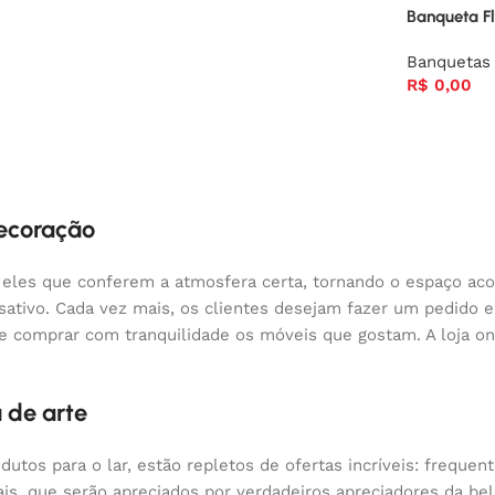
Banqueta F
Banquetas
R$
0,00
decoração
 eles que conferem a atmosfera certa, tornando o espaço aco
nsativo. Cada vez mais, os clientes desejam fazer um pedido
 e comprar com tranquilidade os móveis que gostam. A loja o
 de arte
odutos para o lar, estão repletos de ofertas incríveis: fre
nais, que serão apreciados por verdadeiros apreciadores da 