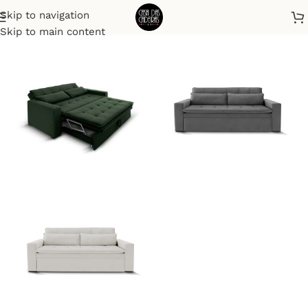
Skip to navigation
Início
Sofá Cama
Skip to main content