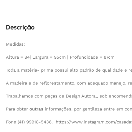
Descrição
Medidas;
Altura = 84| Largura = 95cm | Profundidade = 87cm
Toda a matéria- prima possui alto padrão de qualidade e re
A madeira é de reflorestamento, com adequado manejo, r
Trabalhamos com peças de Design Autoral, sob encomenda,
Para obter
outras
informações, por gentileza entre em co
Fone (41) 99918-5436. https://www.instagram.com/casadas