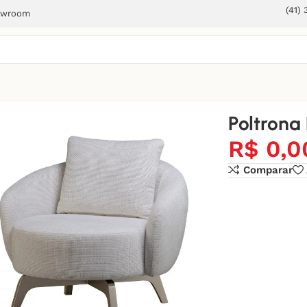
(41)
owroom
Poltrona
R$
0,0
Comparar