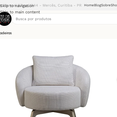
v. Manoel Ribas, 1944 - Mercês, Curitiba - PR
Home
Blog
Sobre
Sh
Skip to navigation
Skip to main content
adeiras
Início
Poltronas
Poltrona Éden Giratória (TVR)