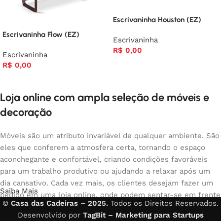
Escrivaninha Houston (EZ)
Escrivaninha Flow (EZ)
Escrivaninha
R$
0,00
Escrivaninha
R$
0,00
Loja online com ampla seleção de móveis e
decoração
Móveis são um atributo invariável de qualquer ambiente. São
eles que conferem a atmosfera certa, tornando o espaço
aconchegante e confortável, criando condições favoráveis
para um trabalho produtivo ou ajudando a relaxar após um
dia cansativo. Cada vez mais, os clientes desejam fazer um
Saiba Mais
pedido em uma loja online, onde podem sentar-se em frente
©
Casa das Cadeiras – 2025.
Todos os Direitos Reservados.
ao computador no seu tempo livre, organizar os móveis da
Desenvolvido por
TagBit – Marketing para Startups
foto e comprar com tranquilidade os móveis que gostam. A